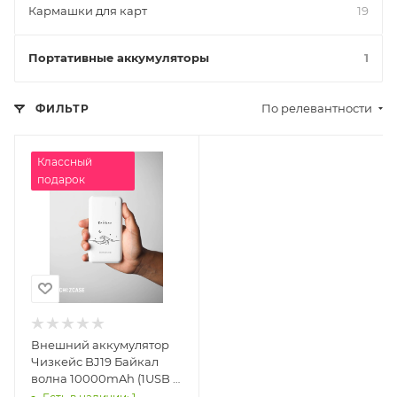
Кармашки для карт
19
Портативные аккумуляторы
1
По релевантности
ФИЛЬТР
Классный
подарок
Внешний аккумулятор
Чизкейс BJ19 Байкал
волна 10000mAh (1USB +
1USB-C, 2.1A, PD 20W, QC