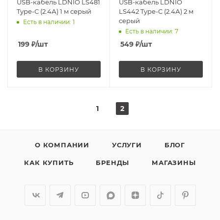
USB-кабель LDNIO LS481
USB-кабель LDNIO
Type-C (2.4А) 1 м серый
LS442 Type-C (2.4А) 2 м
серый
Есть в наличии
: 1
Есть в наличии
: 7
199
₽
/шт
549
₽
/шт
В КОРЗИНУ
В КОРЗИНУ
1
2
О КОМПАНИИ
УСЛУГИ
БЛОГ
КАК КУПИТЬ
БРЕНДЫ
МАГАЗИНЫ