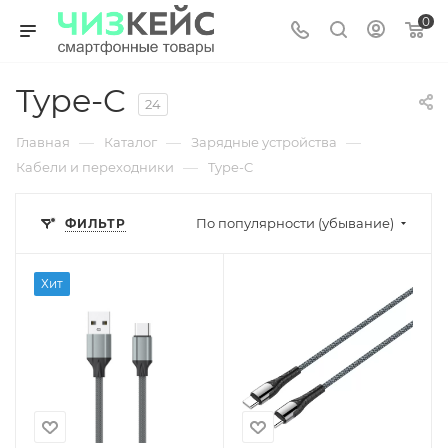
0
Type-C
24
—
—
—
Главная
Каталог
Зарядные устройства
—
Кабели и переходники
Type-C
По популярности (убывание)
ФИЛЬТР
Хит