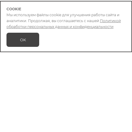
COOKIE
Мы используем файлы cookie для улучшения работы сайта и
аналитики. Продолжая, вы соглашаетесь с нашей
Политикой
+79086400088
обработки персональных данных и конфиденциальности
info@chizcase.ru
OK
В КОРЗИНУ
Яркомолл
ТРЦ Яркомолл, 1-й этаж, ул.
Верхняя Набережная, 10
Мегахоум
ТЦ Mega Home, пав.31, ул. Сергеева,
3Б/1
ПОЛИТИКА ОБРАБОТКИ ПЕРСОНАЛЬНЫХ ДАННЫХ
2026 © ЧИЗКЕЙС. Смартфонные товары