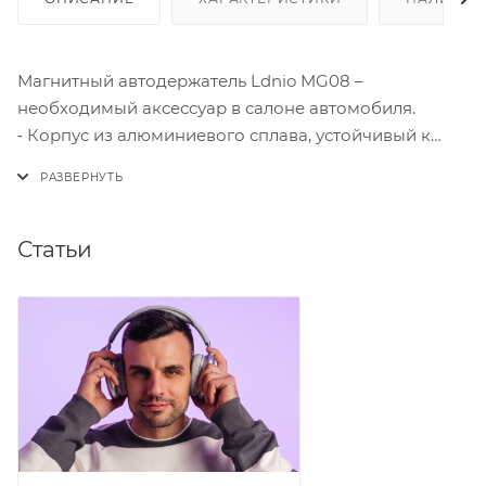
Магнитный автодержатель Ldnio MG08 –
необходимый аксессуар в салоне автомобиля.
⁃ Корпус из алюминиевого сплава, устойчивый к
коррозии и окислению.
⁃ Крепление вращается на 360°, чтобы подобрать
удобное положение.
⁃ Крепится на панели приборов с помощью
Статьи
надежного двустороннего скотча.
⁃ Компактные размеры позволяют расположить
держатель в любом автомобиле.
⁃ Надежный магнит выдержит любой смартфон.