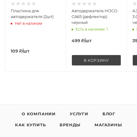
Пластина для
Автодержатель HOCO
А
автодержателя (2шт)
CA65 (дефлектор)
3.
черный
ч
Нет в наличии
Есть в наличии
: 1
499
₽
/шт
3
109
₽
/шт
В КОРЗИНУ
О КОМПАНИИ
УСЛУГИ
БЛОГ
КАК КУПИТЬ
БРЕНДЫ
МАГАЗИНЫ