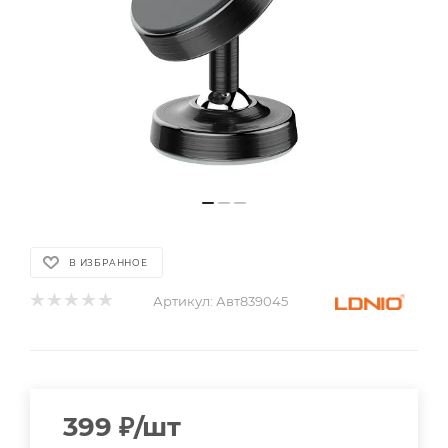
В ИЗБРАННОЕ
Артикул:
Авт839045
399
₽
/шт