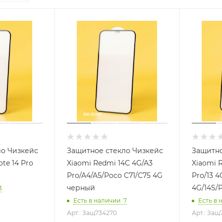
ло Чизкейс
Защитное стекло Чизкейс
Защитно
te 14 Pro
Xiaomi Redmi 14C 4G/A3
Xiaomi R
Pro/A4/A5/Poco C71/C75 4G
Pro/13 4
черный
4G/14S/
3
Есть в наличии
: 7
Есть в 
Арт.: Защ734270
Арт.: Защ