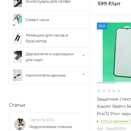
Аксессуары для селфи
599
₽
/шт
Смарт-часы
Хит
Ремешки для часов и
браслетов
Держатели и кармашки
для карт
Накопители данных
Защитное стек
Статьи
Xiaomi Redmi No
Pro/12 Pro+ че
1 августа 2024
Есть в наличии
: 
Гидрогелевая пленка
Арт.: Защ590534