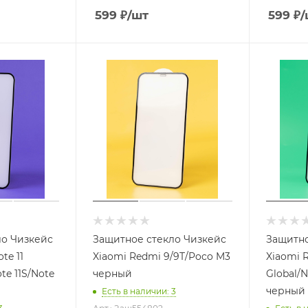
599
₽
/шт
599
₽
/
ло Чизкейс
Защитное стекло Чизкейс
Защитно
te 11
Xiaomi Redmi 9/9T/Poco M3
Xiaomi R
te 11S/Note
черный
Global/N
черный
Есть в наличии
: 3