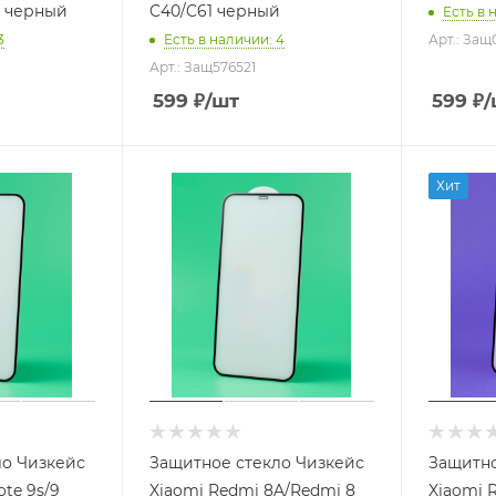
o черный
C40/C61 черный
Есть в 
3
Есть в наличии
: 4
Арт.: Защ
Арт.: Защ576521
599
₽
/шт
599
₽
/
Хит
ло Чизкейс
Защитное стекло Чизкейс
Защитно
te 9s/9
Xiaomi Redmi 8A/Redmi 8
Xiaomi 