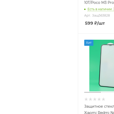
10T/Poco M3 Pr
Есть в наличии
: 
Арт.: Защ563828
599
₽
/шт
Хит
Защитное стек
Xiaomi Redmi No