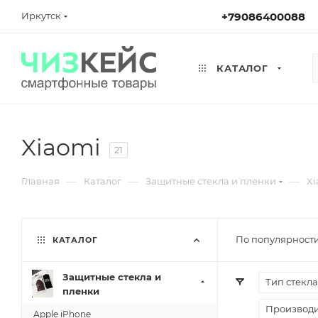
Иркутск
+79086400088
КАТАЛОГ
Xiaomi
21
—
—
—
Главная
Каталог
Защитные стекла и пленки
Xi
По популярности
КАТАЛОГ
Защитные стекла и
Тип стекла
пленки
Производи
Apple iPhone