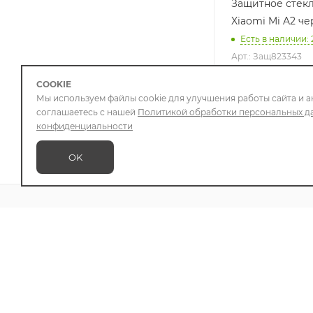
Защитное стек
Xiaomi Mi A2 ч
Есть в наличии
: 
Арт.: Защ823343
599
₽
/шт
COOKIE
Мы используем файлы cookie для улучшения работы сайта и а
соглашаетесь с нашей
Политикой обработки персональных д
конфиденциальности
OK
О КОМПАНИИ
УСЛУГИ
БЛОГ
КАК КУ
БРЕНДЫ
МАГАЗИНЫ