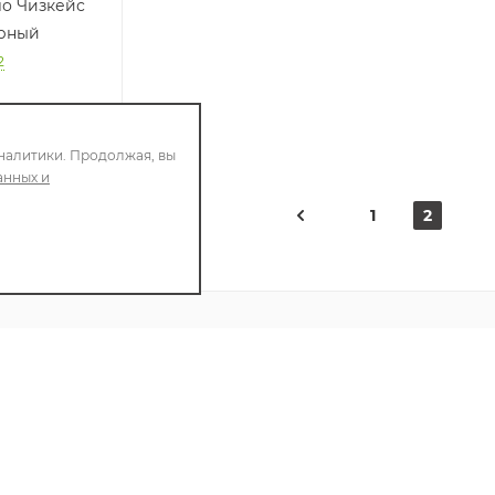
ло Чизкейс
ерный
2
налитики. Продолжая, вы
анных и
1
2
+79086400088
ПИТЬ
info@chizcase.ru
Яркомолл
ТРЦ Яркомолл, 1-й этаж, ул.