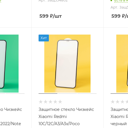
3
Арт.: Защ554802
Есть в 
Арт.: За
599
₽
/шт
599
₽
/
Хит
ло Чизкейс
Защитное стекло Чизкейс
Защитно
Xiaomi Redmi
Xiaomi 
 2022/Note
10C/12C/A3/A3x/Poco
черный