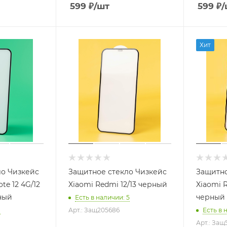
599
₽
/шт
599
₽
/
Хит
ло Чизкейс
Защитное стекло Чизкейс
Защитно
te 12 4G/12
Xiaomi Redmi 12/13 черный
Xiaomi R
рный
черный
Есть в наличии
: 5
1
Арт.: Защ205686
Есть в 
Арт.: Защ