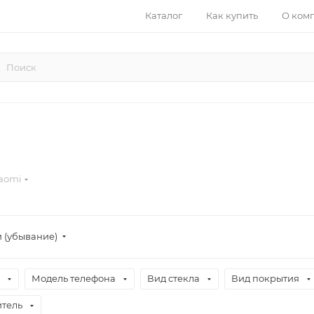
Каталог
Как купить
О ком
aomi
 (убывание)
Модель телефона
Вид стекла
Вид покрытия
тель