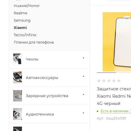
Huawei/Honor
Realme
Samsung
Xiaomi
Tecno/Infinix
Пленки для телефона
Чехлы
Автоаксессуары
Защитное стек
Зарядные устройства
Xiaomi Redmi No
4G черный
Есть в наличии
: 
Аудиотехника
Арт.: Защ354599