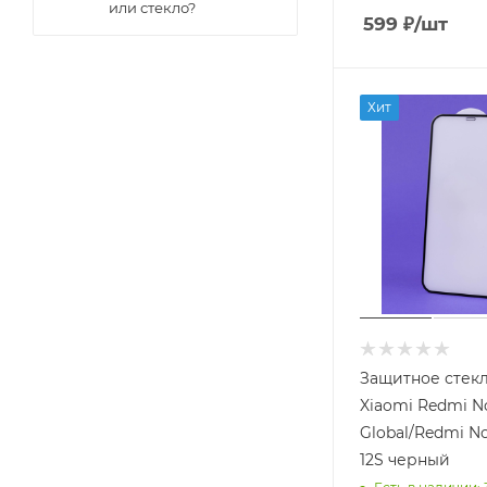
или стекло?
599
₽
/шт
Хит
Защитное стек
Xiaomi Redmi No
Global/Redmi No
12S черный