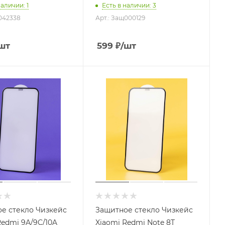
наличии
: 1
Есть в наличии
: 3
042338
Арт.: Защ000129
шт
599
₽
/шт
е стекло Чизкейс
Защитное стекло Чизкейс
Redmi 9A/9C/10A
Xiaomi Redmi Note 8T