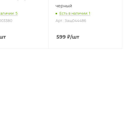
черный
наличии
: 5
Есть в наличии
: 1
щ003380
Арт.: Защ044486
шт
599
₽
/шт