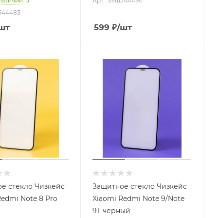
наличии
: 5
Арт.: Защ544490
щ544483
шт
599
₽
/шт
е стекло Чизкейс
Защитное стекло Чизкейс
Redmi Note 8 Pro
Xiaomi Redmi Note 9/Note
9T черный