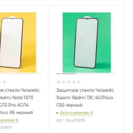
е стекло Чизкейс
Защитное стекло Чизкейс
edmi Note 13/13
Xiaomi Redmi 13C 4G/Poco
G/13 Pro 4G/14
C65 черный
Poco X6 черный
Есть в наличии
: 9
наличии
: 6
Арт.: Защ212295
720877