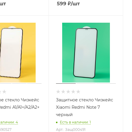
шт
599
₽
/шт
е стекло Чизкейс
Защитное стекло Чизкейс
edmi A1/A1+/A2/A2+
Xiaomi Redmi Note 7
черный
наличии
: 4
Есть в наличии
: 1
590527
Арт.: Защ000491