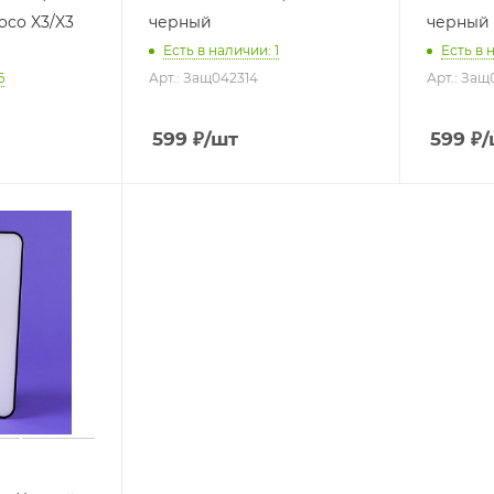
oco X3/X3
черный
черный
Есть в наличии
: 1
Есть в 
6
Арт.: Защ042314
Арт.: За
599
₽
/шт
599
₽
/