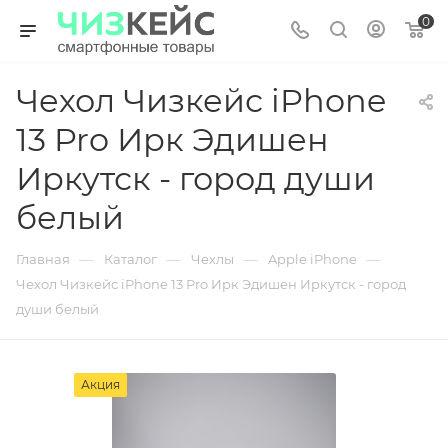
0
Чехол Чизкейс iPhone
13 Pro Ирк Эдишен
Иркутск - город души
белый
—
—
—
—
Главная
Каталог
Чехлы
Apple iPhone
Чехол Чизкейс iPhone 13 Pro Ирк Эдишен Иркутск - город
души белый
Акция