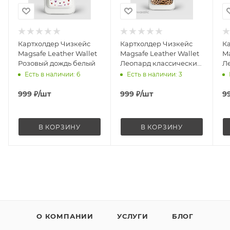
телефона. Чехол для вашего телефона точно
такой же, но имеет вырезы под камеру и разъемы
в местах, соответствующих вашей модели.
Свяжитесь с нашим менеджером в
whatsapp
, и он
Картхолдер Чизкейс
Картхолдер Чизкейс
К
Magsafe Leather Wallet
Magsafe Leather Wallet
Ma
отправит вам фотографии этого чехла именно
Розовый дождь белый
Леопард классический
Л
для вашего телефона.
черный
б
Есть в наличии
: 6
Есть в наличии
: 3
999
₽
/шт
999
₽
/шт
9
В КОРЗИНУ
В КОРЗИНУ
О КОМПАНИИ
УСЛУГИ
БЛОГ