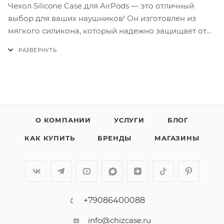
Чехол Silicone Case для AirPods — это отличный
выбор для ваших наушников! Он изготовлен из
мягкого силикона, который надежно защищает от
царапин и ударов. Антискользящая поверхность
предотвращает случайные падения, а лаконичный
дизайн добавляет оригинальности вашему
аксессуару. Заботьтесь о своих AirPods с этим
замечательным чехлом — они этого заслуживают!
О КОМПАНИИ
УСЛУГИ
БЛОГ
На фотографии чехол для другой модели
КАК КУПИТЬ
БРЕНДЫ
МАГАЗИНЫ
телефона. Чехол для вашего телефона точно
такой же, но имеет вырезы под камеру и разъемы
в местах, соответствующих вашей модели.
Свяжитесь с нашим менеджером, и он отправит
вам фотографии этого чехла именно для вашего
+79086400088
телефона. Нажмите
здесь
, чтобы написать в
WhatsApp +79148928232, или напишите в чат на
info@chizcase.ru