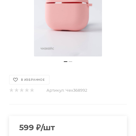
В ИЗБРАННОЕ
Артикул:
Чех368992
599
₽
/шт