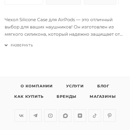
Чехол Silicone Case для AirPods — это отличный
выбор для ваших наушников! Он изготовлен из
мягкого силикона, который надежно защищает от
царапин и ударов. Антискользящая поверхность
предотвращает случайные падения, а лаконичный
дизайн добавляет оригинальности вашему
аксессуару. Заботьтесь о своих AirPods с этим
замечательным чехлом — они этого заслуживают!
О КОМПАНИИ
УСЛУГИ
БЛОГ
На фотографии чехол для другой модели
КАК КУПИТЬ
БРЕНДЫ
МАГАЗИНЫ
телефона. Чехол для вашего телефона точно
такой же, но имеет вырезы под камеру и разъемы
в местах, соответствующих вашей модели.
Свяжитесь с нашим менеджером, и он отправит
вам фотографии этого чехла именно для вашего