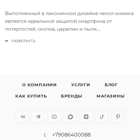
Выполненный в лаконичном дизайне чехол-книжка
является идеальной защитой смартфона от
потертостей, сколов, царапин и пыли.
-Изготовлен из высококачественных материалов,
приятен на ощупь и не скользит в руках.
- Все кнопки и разъемы совпадают и хорошо
нажимаются.
- Телефон надежно фиксируется прочной
силиконовой прозрачной основой.
-На откидной крышке имеется кармашек для карты.
О КОМПАНИИ
УСЛУГИ
БЛОГ
- Чехол легко трансформируется в подставку для
КАК КУПИТЬ
БРЕНДЫ
МАГАЗИНЫ
удобного просмотра видео.
На фотографии чехол для другой модели
телефона. Чехол для вашего телефона точно
+79086400088
такой же, но имеет вырезы под камеру и разъемы