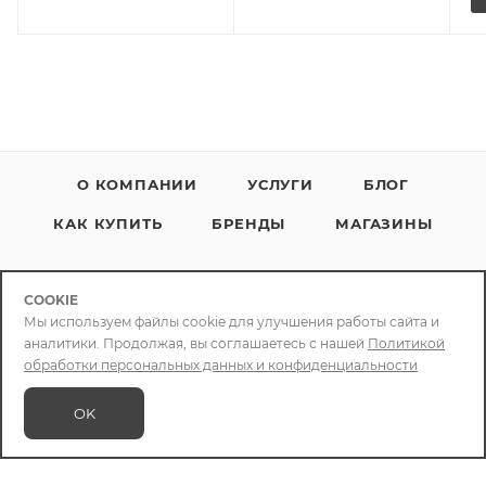
О КОМПАНИИ
УСЛУГИ
БЛОГ
КАК КУПИТЬ
БРЕНДЫ
МАГАЗИНЫ
COOKIE
Мы используем файлы cookie для улучшения работы сайта и
аналитики. Продолжая, вы соглашаетесь с нашей
Политикой
+79086400088
обработки персональных данных и конфиденциальности
info@chizcase.ru
OK
В КОРЗИНУ
Яркомолл
ТРЦ Яркомолл, 1-й этаж, ул.