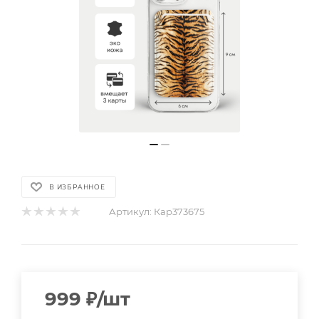
В ИЗБРАННОЕ
Артикул:
Кар373675
999
₽
/шт