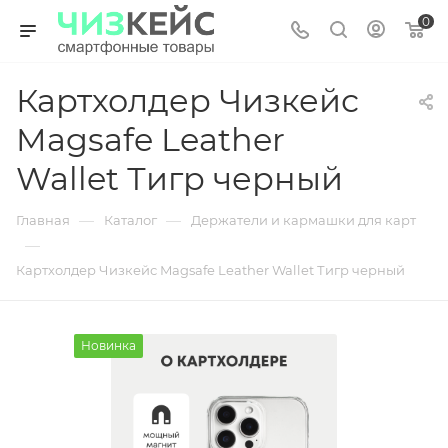
0
Картхолдер Чизкейс
Magsafe Leather
Wallet Тигр черный
—
—
Главная
Каталог
Держатели и кармашки для карт
—
Картхолдер Чизкейс Magsafe Leather Wallet Тигр черный
Новинка