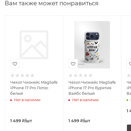
Вам также может понравиться
Чехол Чизкейс MagSafe
Чехол Чизкейс MagSafe
Ч
iPhone 17 Pro Лотос
iPhone 17 Pro Бурятия
iP
белый
Вайбс белый
В
Нет в наличии
Нет в наличии
1 
1 499
₽
/шт
1 499
₽
/шт