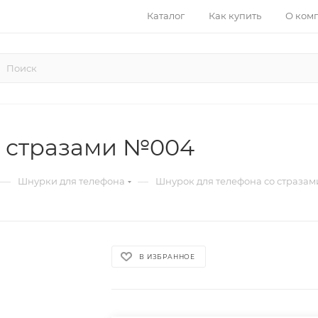
Каталог
Как купить
О ком
о стразами №004
—
—
Шнурки для телефона
Шнурок для телефона со страза
В ИЗБРАННОЕ