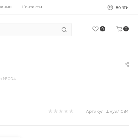
пании
Контакты
ВОЙТИ
0
0
ми №004
Артикул:
Шну371084