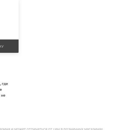
НУ
 где
е
 не
азина и может отличаться от цен в розничных магазинах