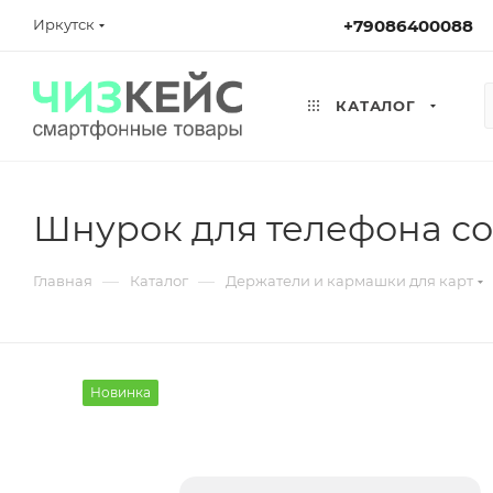
Иркутск
+79086400088
КАТАЛОГ
Шнурок для телефона с
—
—
Главная
Каталог
Держатели и кармашки для карт
Новинка