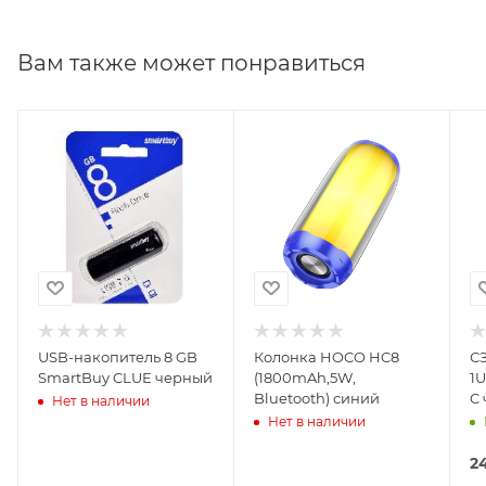
Вам также может понравиться
USB-накопитель 8 GB
Колонка HOCO HC8
С
SmartBuy CLUE черный
(1800mAh,5W,
1U
Bluetooth) синий
C
Нет в наличии
Нет в наличии
2