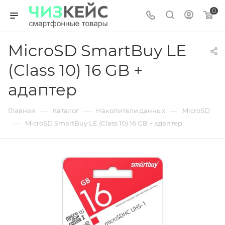
0
MicroSD SmartBuy LE
(Class 10) 16 GB +
адаптер
—
—
—
Главная
Каталог
Накопители данных
MicroSD
—
MicroSD SmartBuy LE (Class 10) 16 GB + адаптер