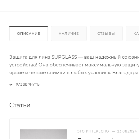
ОПИСАНИЕ
НАЛИЧИЕ
ОТЗЫВЫ
КА
Защита для линз SUPGLASS — ваш надежный союзни
устройства! Она обеспечивает максимальную защиту 
яркие и четкие снимки в любых условиях. Благодаря
отражения, обеспечивая четкость и яркость фотогра
навыков: в комплект входят все необходимые аксесс
Алюминиевая рамка обеспечивает защиту от механи
Совместимость с различными моделями смартфонов,
Статьи
решением. Выберите защиту для линз SUPGLASS и н
всего срока службы устройства!
ЭТО ИНТЕРЕСНО
—
23.08.2024
Посмотрите нашу инструкцию по установке защитны