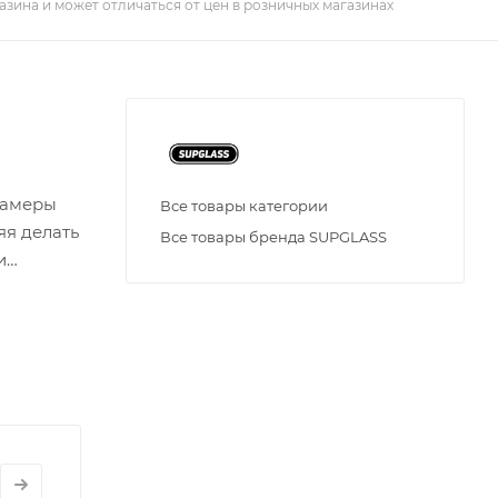
азина и может отличаться от цен в розничных магазинах
камеры
Все товары категории
яя делать
Все товары бренда SUPGLASS
и
льных
зования.
альным
 течение