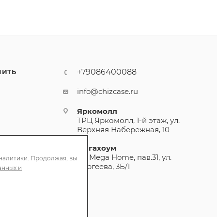
+79086400088
ПИТЬ
info@chizcase.ru
Яркомолл
ТРЦ Яркомолл, 1-й этаж, ул.
Верхняя Набережная, 10
Мегахоум
ТЦ Mega Home, пав.31, ул.
налитики. Продолжая, вы
Сергеева, 3Б/1
анных и