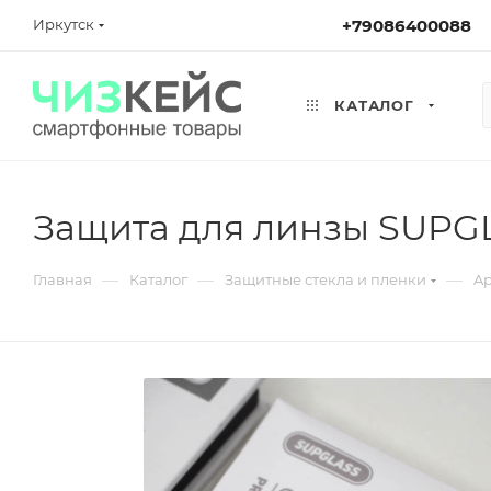
Иркутск
+79086400088
КАТАЛОГ
Защита для линзы SUPGLA
—
—
—
Главная
Каталог
Защитные стекла и пленки
Ap