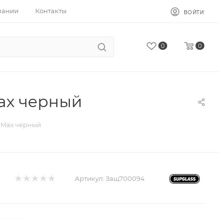
пании
Контакты
ВОЙТИ
0
0
Max черный
o Max черный
Артикул:
Защ700094