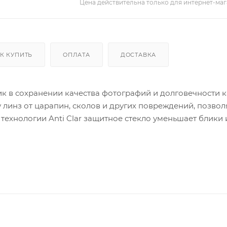
Цена действительна только для интернет-маг
К КУПИТЬ
ОПЛАТА
ДОСТАВКА
к в сохранении качества фотографий и долговечности 
линз от царапин, сколов и других повреждений, позвол
 технологии Anti Clar защитное стекло уменьшает блики 
фий даже при ярком свете. Установка не требует специа
уары, включая салфетки и стикеры для удаления пыли.
ческих повреждений, гарантируя долговечность исполь
 включая iPhone и Samsung, делает SUPGLASS универс
аслаждайтесь безупречным состоянием вашей камеры в
х стекол
здесь.