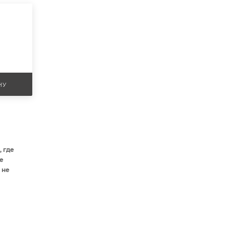
НУ
 где
е
 не