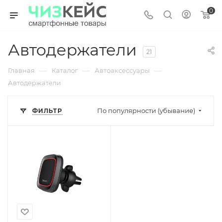
0
Автодержатели
21
—
—
—
Главная
Каталог
Автоаксессуары
Автодержатели
По популярности (убывание)
ФИЛЬТР