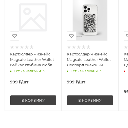
Картхолдер Чизкейс
Картхолдер Чизкейс
К
Magsafe Leather Wallet
Magsafe Leather Wallet
Ma
Байкал глубина любви
Леопард снежный
Де
белый
белый
б
Есть в наличии
: 3
Есть в наличии
: 3
999
₽
/шт
999
₽
/шт
9
В КОРЗИНУ
В КОРЗИНУ