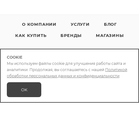
О КОМПАНИИ
УСЛУГИ
БЛОГ
КАК КУПИТЬ
БРЕНДЫ
МАГАЗИНЫ
COOKIE
Мы используем файлы cookie для улучшения работы сайта и
аналитики. Продолжая, вы соглашаетесь с нашей
Политикой
+79086400088
обработки персональных данных и конфиденциальности
info@chizcase.ru
OK
В КОРЗИНУ
Яркомолл
ТРЦ Яркомолл, 1-й этаж, ул.
Верхняя Набережная, 10
Мегахоум
ТЦ Mega Home, пав.31, ул. Сергеева,
3Б/1