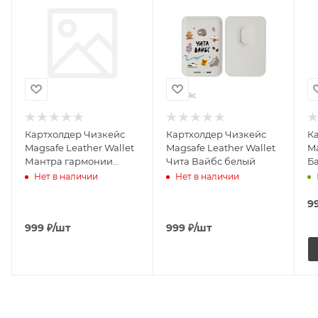
Картхолдер Чизкейс
Картхолдер Чизкейс
К
Magsafe Leather Wallet
Magsafe Leather Wallet
Ma
Мантра гармонии
Чита Вайбс белый
Б
черный
б
Нет в наличии
Нет в наличии
9
999
₽
/шт
999
₽
/шт