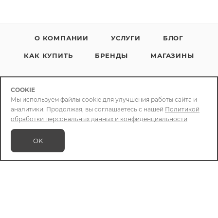
О КОМПАНИИ
УСЛУГИ
БЛОГ
КАК КУПИТЬ
БРЕНДЫ
МАГАЗИНЫ
COOKIE
Мы используем файлы cookie для улучшения работы сайта и
аналитики. Продолжая, вы соглашаетесь с нашей
Политикой
+79086400088
обработки персональных данных и конфиденциальности
info@chizcase.ru
OK
В КОРЗИНУ
Яркомолл
ТРЦ Яркомолл, 1-й этаж, ул.
Верхняя Набережная, 10
Мегахоум
ТЦ Mega Home, пав.31, ул. Сергеева,
3Б/1