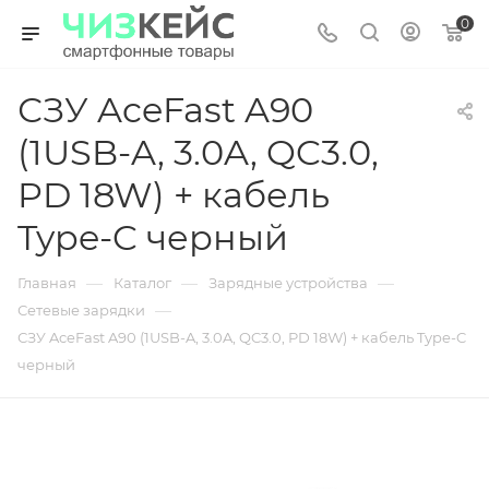
0
СЗУ AceFast A90
(1USB-A, 3.0A, QC3.0,
PD 18W) + кабель
Type-C черный
—
—
—
Главная
Каталог
Зарядные устройства
—
Сетевые зарядки
СЗУ AceFast A90 (1USB-A, 3.0A, QC3.0, PD 18W) + кабель Type-C
черный