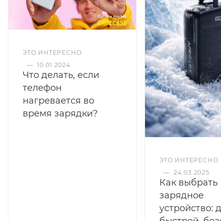
A90 — это надежный и эффективный аксессуар для
современных пользователей, ценящих скорость и
качество зарядки.
ЭТО ИНТЕРЕСНО
—
10.01.2024
Что делать, если
телефон
нагревается во
время зарядки?
ЭТО ИНТЕРЕСНО
—
24.03.2025
Как выбрать
зарядное
устройство: 