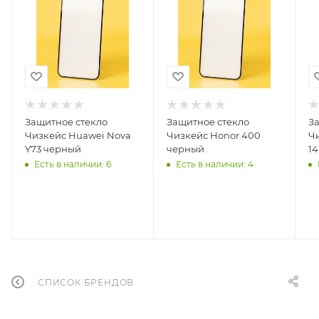
Защитное стекло
Защитное стекло
З
Чизкейс Huawei Nova
Чизкейс Honor 400
Ч
Y73 черный
черный
14
Есть в наличии
: 6
Есть в наличии
: 4
СПИСОК БРЕНДОВ