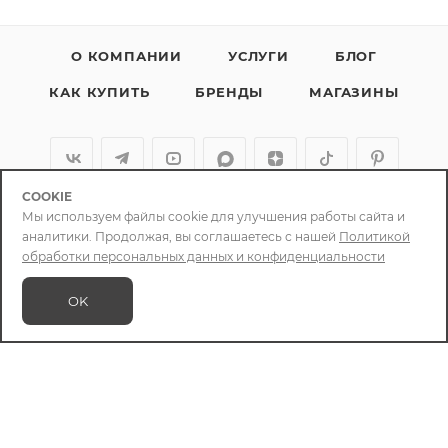
О КОМПАНИИ
УСЛУГИ
БЛОГ
КАК КУПИТЬ
БРЕНДЫ
МАГАЗИНЫ
COOKIE
+79086400088
Мы используем файлы cookie для улучшения работы сайта и
аналитики. Продолжая, вы соглашаетесь с нашей
Политикой
info@chizcase.ru
обработки персональных данных и конфиденциальности
Яркомолл
OK
ТРЦ Яркомолл, 1-й этаж, ул.
Верхняя Набережная, 10
Мегахоум
ТЦ Mega Home, пав.31, ул. Сергеева,
3Б/1