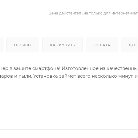
Цена действительна только для интернет-маг
ОТЗЫВЫ
КАК КУПИТЬ
ОПЛАТА
ДОС
нер в защите смартфона! Изготовленное из качественны
аров и пыли. Установка займет всего несколько минут, и
во будет защищено от загрязнений и влаги, а отпечатк
 стекла сохраняет яркие цвета и контрастность экрана,
ользования и не конфликтует с чехлами. Выберите защи
дежную защиту по привлекательной стоимости! Не упусти
луживает только лучшего!