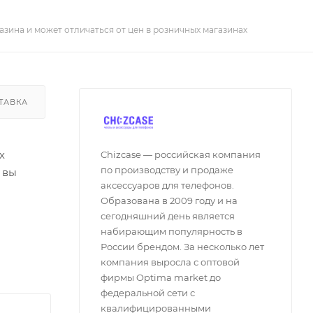
азина и может отличаться от цен в розничных магазинах
ТАВКА
х
Chizcase — российская компания
по производству и продаже
 вы
аксессуаров для телефонов.
Образована в 2009 году и на
и
сегодняшний день является
 позволяя
набирающим популярность в
России брендом. За несколько лет
тное
компания выросла с оптовой
те шанс
фирмы Optima market до
федеральной сети с
квалифицированными