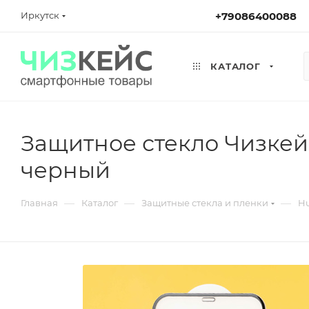
Иркутск
+79086400088
КАТАЛОГ
Защитное стекло Чизкейс
черный
—
—
—
Главная
Каталог
Защитные стекла и пленки
Hu