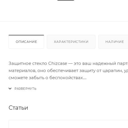
ОПИСАНИЕ
ХАРАКТЕРИСТИКИ
НАЛИЧИЕ
Защитное стекло Chizcase — это ваш надежный парт
материалов, оно обеспечивает защиту от царапин, уд
сможете забыть о беспокойствах.
С уникальным олеофобным покрытием ваше устройст
пальцев останутся в прошлом. Высокая прозрачность
наслаждаться каждым моментом.
Chizcase идеально подходит для повседневного исп
Статьи
стекло Chizcase и обеспечьте своему устройству на
продлить жизнь вашему смартфону — ваш экран зас