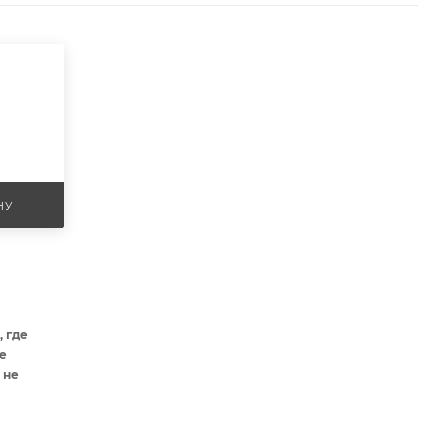
НУ
 где
е
 не