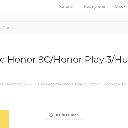
Каталог
Как купить
О ком
 Honor 9C/Honor Play 3/Hua
—
awei/Honor
Защитное стекло Чизкейс Honor 9C/Honor Play 
В ИЗБРАННОЕ