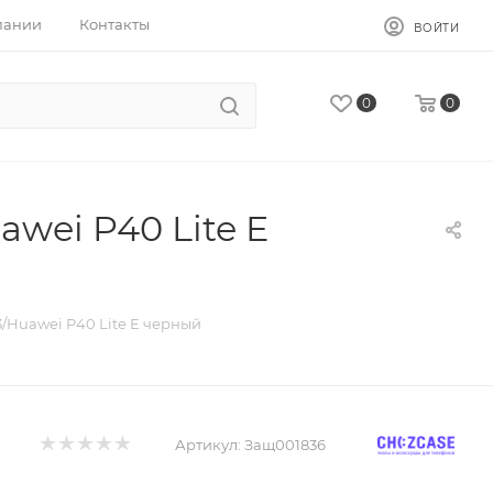
пании
Контакты
ВОЙТИ
0
0
wei P40 Lite E
3/Huawei P40 Lite E черный
Артикул:
Защ001836