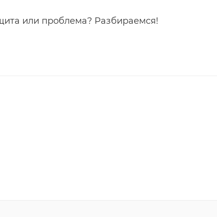
о. Посмотрите нашу инструкцию по установке защитных 
ащита или проблема? Разбираемся!